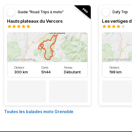
Guide "Road Trips à moto"
Dafy Trip
Hauts plateaux du Vercors
Les vertiges 
Distance
Durée
Niveau
Distance
300 km
5h44
Débutant
198 km
Toutes les balades moto Grenoble