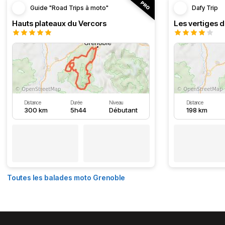
Guide "Road Trips à moto"
Dafy Trip
Hauts plateaux du Vercors
Les vertiges 
Distance
Durée
Niveau
Distance
300 km
5h44
Débutant
198 km
Toutes les balades moto Grenoble