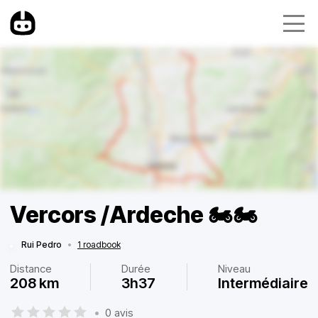
Vercors /Ardeche 🏍️🏍️
Rui Pedro
•
1 roadbook
Distance
Durée
Niveau
208 km
3h37
Intermédiaire
•
0 avis