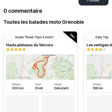
Publier
0 commentaire
Toutes les balades moto Grenoble
Guide "Road Trips à moto"
Dafy Trip
Hauts plateaux du Vercors
Les vertiges 
Distance
Durée
Niveau
Distance
300 km
5h44
Débutant
198 km