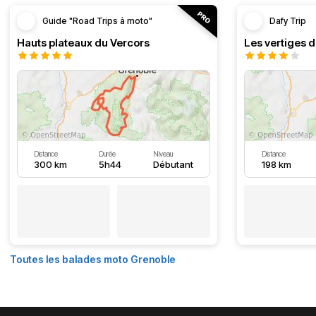
Guide "Road Trips à moto"
Dafy Trip
Hauts plateaux du Vercors
Les vertiges 
Distance
Durée
Niveau
Distance
300 km
5h44
Débutant
198 km
Toutes les balades moto Grenoble