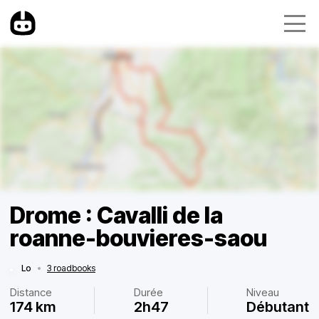
Drome : Cavalli de la
roanne-bouvieres-saou
Lo
•
3 roadbooks
Distance
Durée
Niveau
174 km
2h47
Débutant