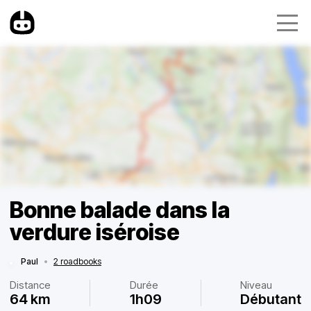
Bonne balade dans la
verdure iséroise
Paul
•
2 roadbooks
Distance
Durée
Niveau
64 km
1h09
Débutant