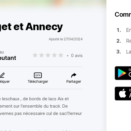
Comm
get et Annecy
E
Ajouté le 27/04/2024
Re
La
au
•
0 avis
utant
liquer
Télécharger
Partager
 leschaux , de bords de lacs Aix et
tement sur l’ensemble du tracé. De
evernes pas nécessaire cul de sac!!!erreur