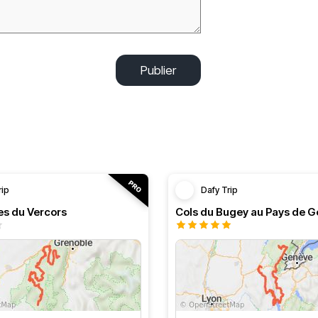
Publier
rip
Dafy Trip
es du Vercors
Cols du Bugey au Pays de G