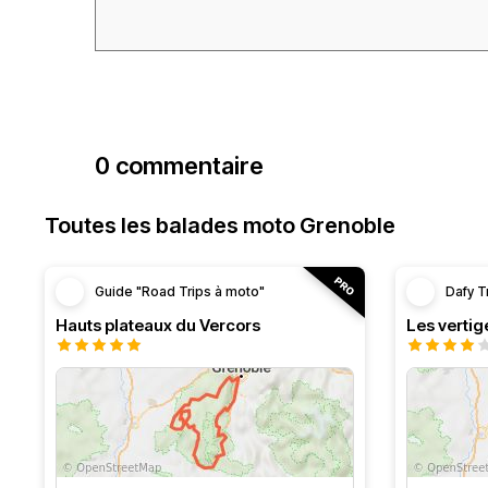
0 commentaire
Toutes les balades moto Grenoble
Guide "Road Trips à moto"
Dafy T
Hauts plateaux du Vercors
Les vertig