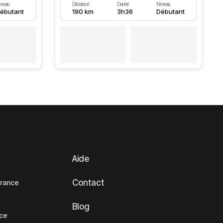
iveau
Distance
Durée
Niveau
ébutant
190 km
3h36
Débutant
Aide
Contact
France
Blog
nce