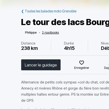
❮
Toutes les balades moto Grenoble
Le tour des lacs Bour
Philippe
•
2 roadbooks
Distance
Durée
Nive
238 km
4h15
Déb
Lancer le guidage
Enregistrer
Dup
Alternance de petits cols sympas «col du chat, col de
Annecy et rivières Rhône et gorge du fière bon revê
multiples haltes entour genre. PS la montée sur Entr
de GPS