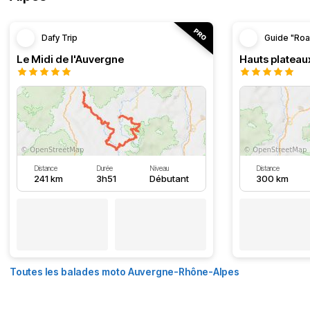
Dafy Trip
Guide "Roa
Le Midi de l'Auvergne
Hauts plateau
Distance
Durée
Niveau
Distance
241 km
3h51
Débutant
300 km
Toutes les balades moto Auvergne-Rhône-Alpes