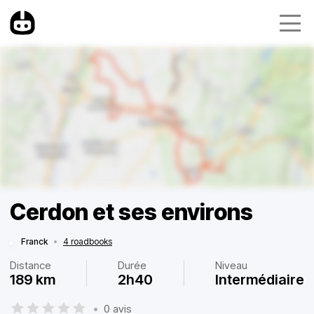
Cerdon et ses environs
Franck
•
4 roadbooks
Distance
Durée
Niveau
189 km
2h40
Intermédiaire
•
0 avis