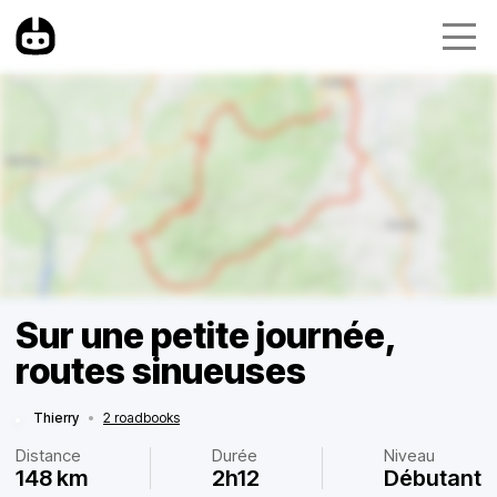
Sur une petite journée,
routes sinueuses
Thierry
•
2 roadbooks
Distance
Durée
Niveau
148 km
2h12
Débutant