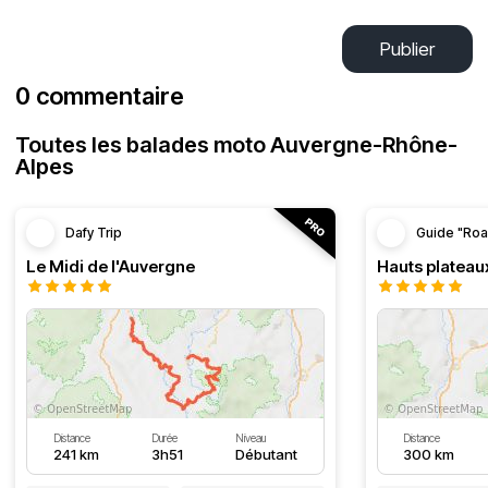
Publier
0 commentaire
Toutes les balades moto Auvergne-Rhône-
Alpes
Dafy Trip
Guide "Roa
Le Midi de l'Auvergne
Hauts plateau
Distance
Durée
Niveau
Distance
241 km
3h51
Débutant
300 km