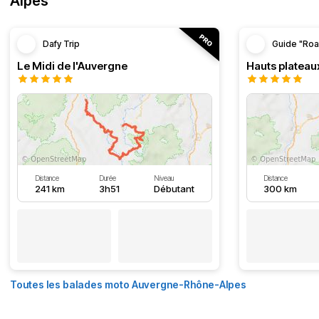
Alpes
Dafy Trip
Guide "Roa
Le Midi de l'Auvergne
Hauts plateau
Distance
Durée
Niveau
Distance
241 km
3h51
Débutant
300 km
Toutes les balades moto Auvergne-Rhône-Alpes