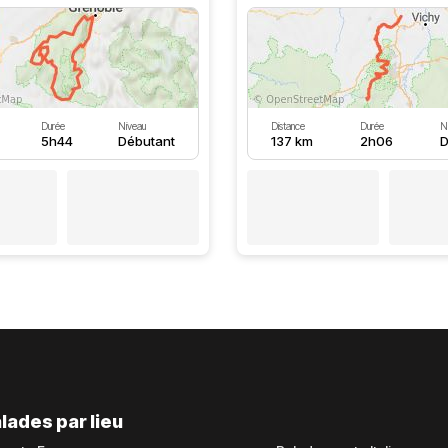
Durée
Niveau
Distance
Durée
N
5h44
Débutant
137 km
2h06
D
lades par lieu