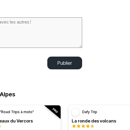
Publier
-Alpes
"Road Trips à moto"
Dafy Trip
teaux du Vercors
La ronde des volcans