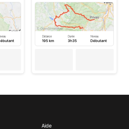
iveau
Distance
Durée
Niveau
ébutant
195 km
3h35
Débutant
Aide