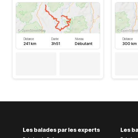
Distance
Durée
Niveau
Distance
241 km
3h51
Débutant
300 km
Les balades par les experts
Les ba