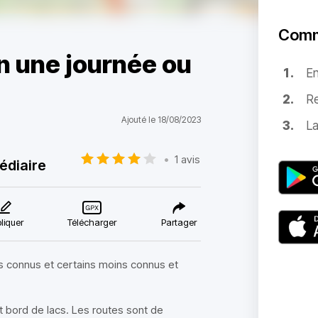
Comm
n une journée ou
E
Re
Ajouté le 18/08/2023
La
•
1 avis
édiaire
liquer
Télécharger
Partager
s connus et certains moins connus et
t bord de lacs. Les routes sont de