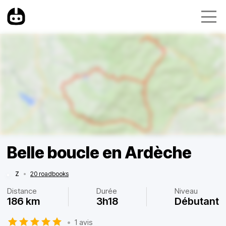
Belle boucle en Ardèche
Z
•
20 roadbooks
Distance
Durée
Niveau
186 km
3h18
Débutant
•
1 avis