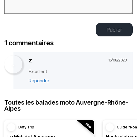
Publier
1 commentaires
Z
15/08/2023
Excellent
Répondre
Toutes les balades moto Auvergne-Rhône-
Alpes
Dafy Trip
Guide "Roa
Le Midi de l'Auvergne
Hauts plateau