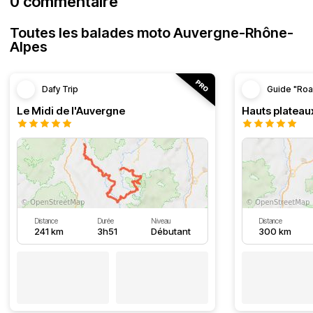
0 commentaire
Toutes les balades moto Auvergne-Rhône-
Alpes
Dafy Trip
Guide "Roa
Le Midi de l'Auvergne
Hauts plateau
Distance
Durée
Niveau
Distance
241 km
3h51
Débutant
300 km