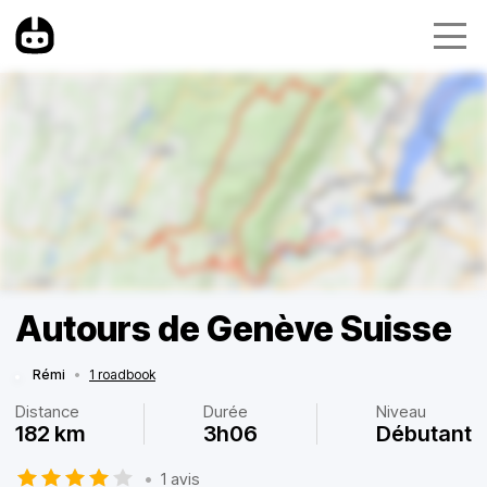
Autours de Genève Suisse
Rémi
•
1 roadbook
Distance
Durée
Niveau
182 km
3h06
Débutant
•
1 avis