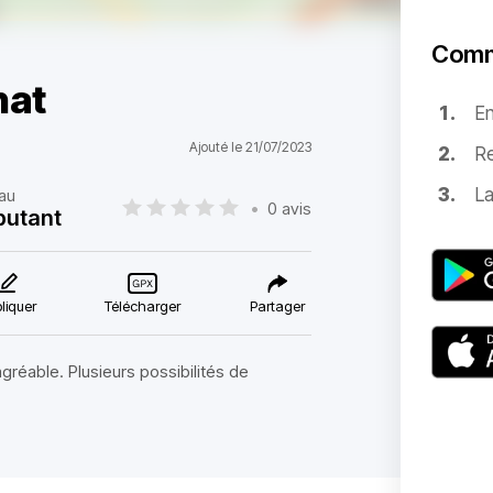
Comm
nat
E
Ajouté le 21/07/2023
Re
La
au
•
0 avis
butant
liquer
Télécharger
Partager
gréable. Plusieurs possibilités de