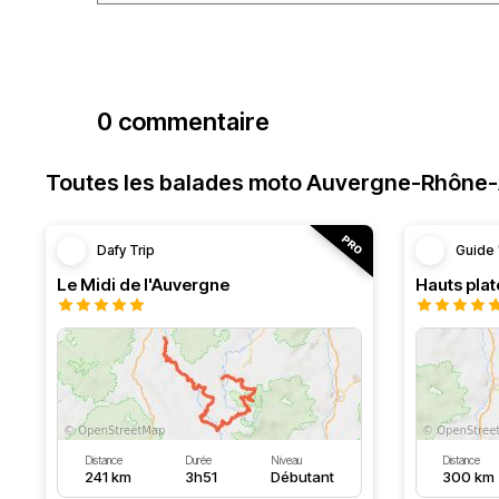
0 commentaire
Toutes les balades moto Auvergne-Rhône
Dafy Trip
Guide 
Le Midi de l'Auvergne
Hauts pla
Distance
Durée
Niveau
Distance
241 km
3h51
Débutant
300 km