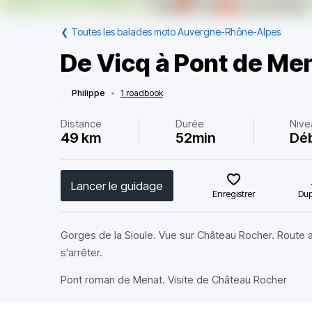
❮
Toutes les balades moto Auvergne-Rhône-Alpes
De Vicq à Pont de Me
Philippe
•
1 roadbook
Distance
Durée
Nive
49 km
52min
Dé
Lancer le guidage
Enregistrer
Dup
Gorges de la Sioule. Vue sur Château Rocher. Route a
s'arrêter.
Pont roman de Menat. Visite de Château Rocher