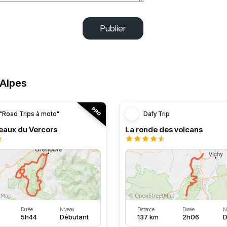
Publier
-Alpes
"Road Trips à moto"
Dafy Trip
teaux du Vercors
La ronde des volcans
Durée
Niveau
Distance
Durée
N
5h44
Débutant
137 km
2h06
D