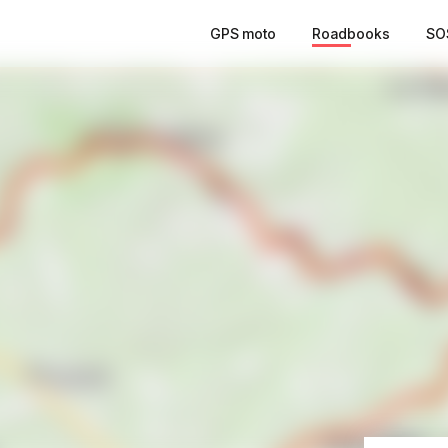
GPS moto
Roadbooks
SO