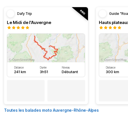
Dafy Trip
Guide "Roa
Le Midi de l'Auvergne
Hauts plateau
Distance
Durée
Niveau
Distance
241 km
3h51
Débutant
300 km
Toutes les balades moto Auvergne-Rhône-Alpes