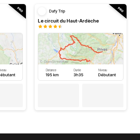
Dafy Trip
Le circuit du Haut-Ardèche
iveau
Distance
Durée
Niveau
ébutant
195 km
3h35
Débutant