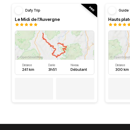
Dafy Trip
Guide 
Le Midi de l'Auvergne
Hauts pla
Distance
Durée
Niveau
Distance
241 km
3h51
Débutant
300 km