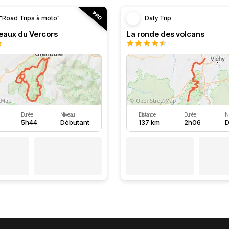
"Road Trips à moto"
Dafy Trip
teaux du Vercors
La ronde des volcans
Durée
Niveau
Distance
Durée
N
5h44
Débutant
137 km
2h06
D