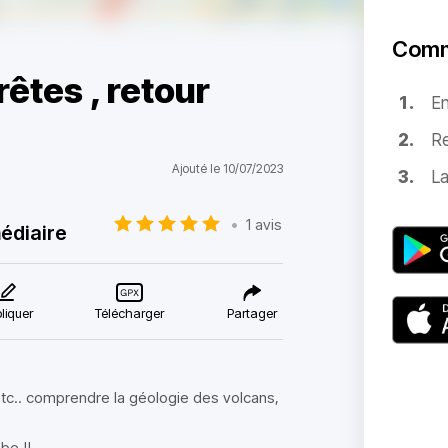
Comm
êtes , retour
E
Re
Ajouté le 10/07/2023
La
•
1 avis
édiaire
liquer
Télécharger
Partager
etc.. comprendre la géologie des volcans,
be !!