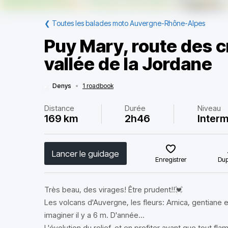
❮
Toutes les balades moto Auvergne-Rhône-Alpes
Puy Mary, route des cr
vallée de la Jordane
Denys
•
1 roadbook
Distance
Durée
Niveau
169 km
2h46
Interm
Lancer le guidage
Enregistrer
Dup
Très beau, des virages! Être prudent!!💓
Les volcans d'Auvergne, les fleurs: Arnica, gentiane 
imaginer il y a 6 m. D'année...
L'évolution du relief, et en profiter avant que tout flam