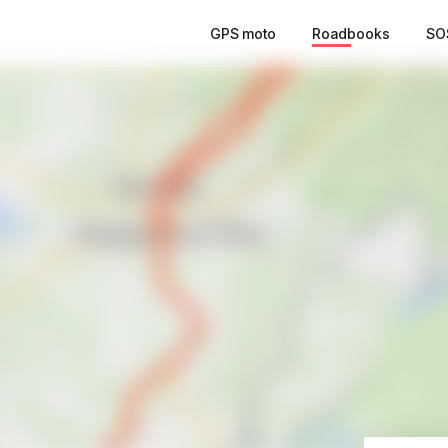
GPS moto
Roadbooks
SO