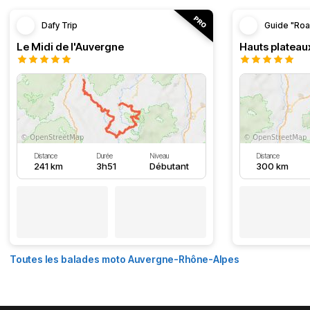
Dafy Trip
Guide "Roa
Le Midi de l'Auvergne
Hauts plateau
Distance
Durée
Niveau
Distance
241 km
3h51
Débutant
300 km
Toutes les balades moto Auvergne-Rhône-Alpes