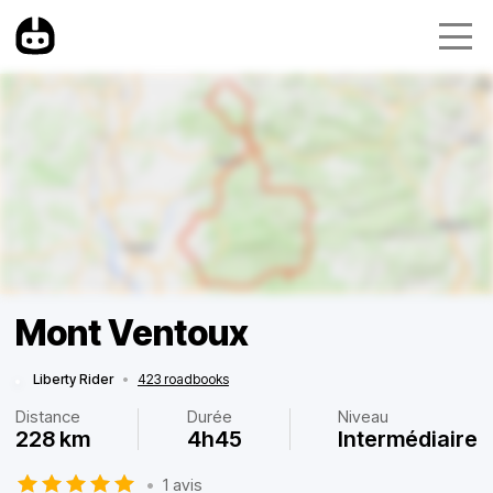
Mont Ventoux
Liberty Rider
•
423 roadbooks
Distance
Durée
Niveau
228 km
4h45
Intermédiaire
•
1 avis