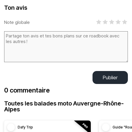
Ton avis
Note globale
Publier
0 commentaire
Toutes les balades moto Auvergne-Rhône-
Alpes
Dafy Trip
Guide "Roa