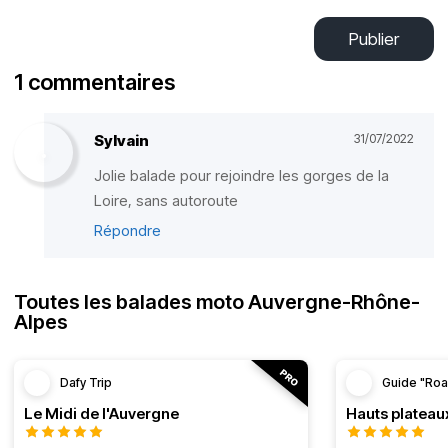
Publier
1 commentaires
Sylvain
31/07/2022
Jolie balade pour rejoindre les gorges de la
Loire, sans autoroute
Répondre
Toutes les balades moto Auvergne-Rhône-
Alpes
Dafy Trip
Guide "Roa
Le Midi de l'Auvergne
Hauts plateau