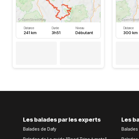
Distance
Durée
Niveau
Distance
241 km
3h51
Débutant
300 km
Les balades par les experts
Les ba
Balades de Dafy
Balades