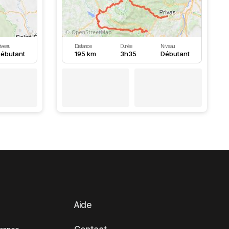
iveau
Distance
Durée
Niveau
ébutant
195 km
3h35
Débutant
Aide