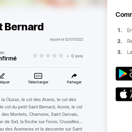
Comm
nt Bernard
E
Ajouté le 02/07/2022
Re
La
au
•
0 avis
nfirmé
liquer
Télécharger
Partager
a Clusaz, le col des Aravis, le col des
e col du petit Saint Bernard, Aoste, le col
ol des Montets, Chamonix, Saint Gervais,
 de Sixt, la Roche sur Foron, Cruseilles...
au des Avenieres et la descente sur Saint