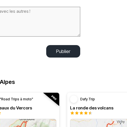
Publier
-Alpes
"Road Trips à moto"
Dafy Trip
teaux du Vercors
La ronde des volcans