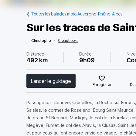
❮
Toutes les balades moto Auvergne-Rhône-Alpes
Sur les traces de Sai
Christophe
•
3 roadbooks
Distance
Durée
Nive
492 km
9h09
Co
Lancer le guidage
Enregistrer
Dup
Passage par Genève, Cruseilles, la Roche sur Forons, l
Saisies, le cormet de Roselend, Bourg Saint Maurice, l
du grand St Bernard, Martigny, le col de la Forclaz, c
Megève, Fumet, le col des Aravis, la Clusaz, Saint Jean
et pour ceux qui ont encore envie de virage, le châte