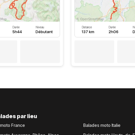
Durée
Niveau
Distance
Durée
N
5h44
Débutant
137 km
2h06
D
lades par lieu
 moto France
Balades moto Italie