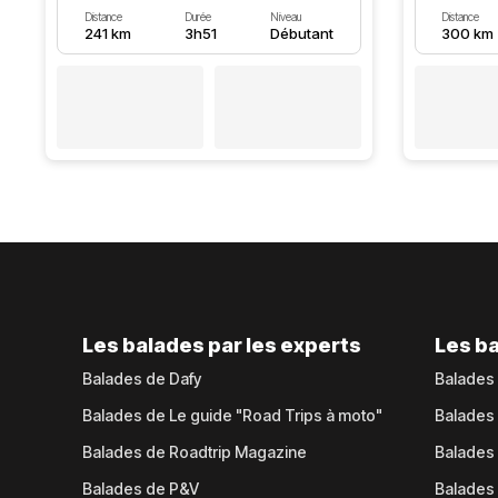
Distance
Durée
Niveau
Distance
241 km
3h51
Débutant
300 km
Les balades par les experts
Les ba
Balades de Dafy
Balades
Balades de Le guide "Road Trips à moto"
Balades
Balades de Roadtrip Magazine
Balades 
Balades de P&V
Balades