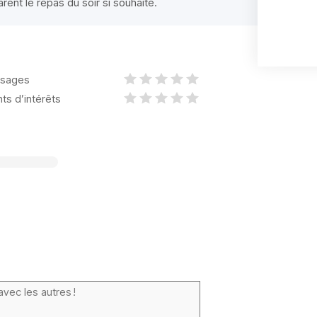
ent le repas du soir si souhaité.
sages
nts d’intérêts