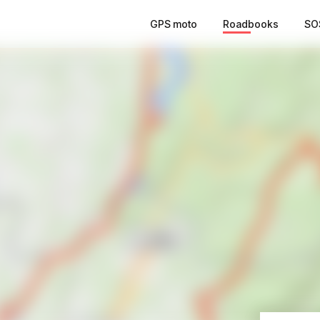
GPS moto
Roadbooks
SO