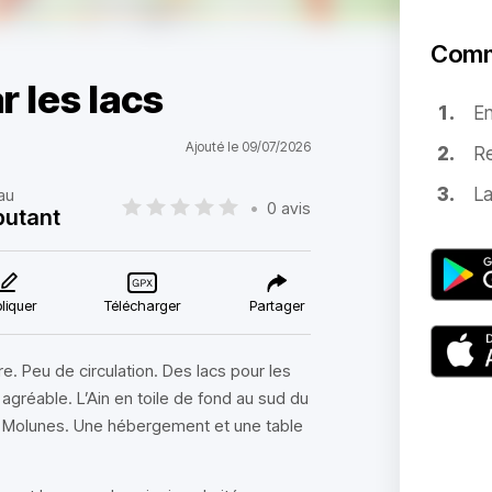
Comm
 les lacs
E
Ajouté le 09/07/2026
Re
La
au
•
0 avis
utant
liquer
Télécharger
Partager
e. Peu de circulation. Des lacs pour les
gréable. L’Ain en toile de fond au sud du
s Molunes. Une hébergement et une table