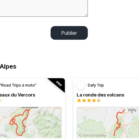
Publier
-Alpes
"Road Trips à moto"
Dafy Trip
teaux du Vercors
La ronde des volcans