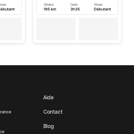
iveau
Distance
Durée
Niveau
ébutant
195 km
3h35
Débutant
Aide
Contact
France
Blog
nce