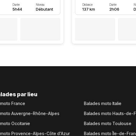
Durée
Niveau
Distance
Durée
N
5h44
Débutant
137 km
2h06
D
lades par lieu
 moto France
Balades moto Italie
 moto Auvergne-Rhône-Alpes
Balades moto Hauts-de-
moto Occitanie
Balades moto Toulouse
 moto Provence-Alpes-Côte d'Azur
Balades moto Île-de-Fra