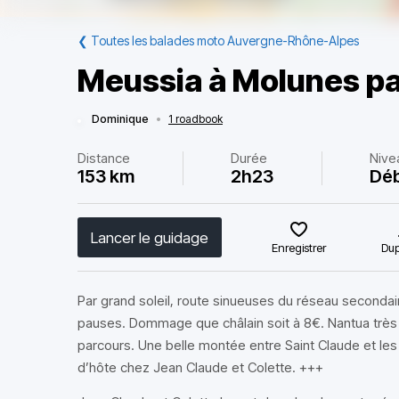
❮
Toutes les balades moto Auvergne-Rhône-Alpes
Meussia à Molunes par
Dominique
•
1 roadbook
Distance
Durée
Nive
153 km
2h23
Déb
Lancer le guidage
Enregistrer
Dup
Par grand soleil, route sinueuses du réseau secondair
pauses. Dommage que châlain soit à 8€. Nantua très a
parcours. Une belle montée entre Saint Claude et le
d’hôte chez Jean Claude et Colette. +++