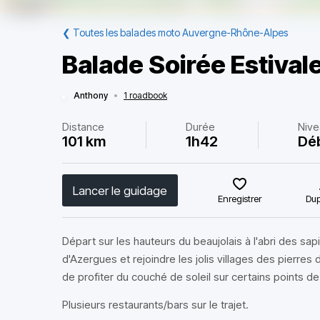
❮
Toutes les balades moto Auvergne-Rhône-Alpes
Balade Soirée Estival
Anthony
•
1 roadbook
Distance
Durée
Nive
101 km
1h42
Dé
Lancer le guidage
Enregistrer
Dup
Départ sur les hauteurs du beaujolais à l'abri des sa
d'Azergues et rejoindre les jolis villages des pierres 
de profiter du couché de soleil sur certains points de
Plusieurs restaurants/bars sur le trajet.