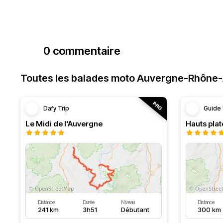
0 commentaire
Toutes les balades moto Auvergne-Rhône
Dafy Trip
Guide 
Le Midi de l'Auvergne
Hauts pla
Distance
Durée
Niveau
Distance
241 km
3h51
Débutant
300 km