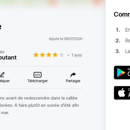
Comm
e
E
Ajouté le 06/07/2026
Re
La
au
•
1 avis
butant
liquer
Télécharger
Partager
pins avant de redescendre dans la vallée
dorées. A faire plutôt en soirée d'été afin
 vue.