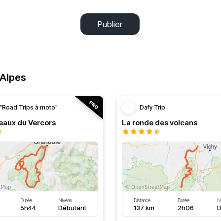
Publier
-Alpes
"Road Trips à moto"
Dafy Trip
teaux du Vercors
La ronde des volcans
Durée
Niveau
Distance
Durée
N
5h44
Débutant
137 km
2h06
D