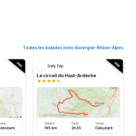
Toutes les balades moto Auvergne-Rhône-Alpes
Dafy Trip
Le circuit du Haut-Ardèche
iveau
Distance
Durée
Niveau
ébutant
195 km
3h35
Débutant