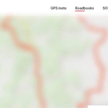
GPS moto
Roadbooks
SO