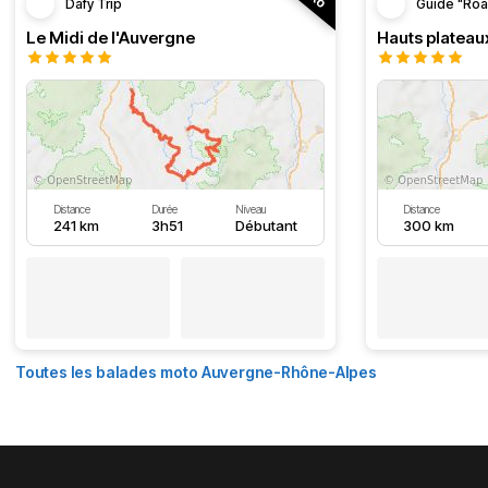
Dafy Trip
Guide "Roa
Le Midi de l'Auvergne
Hauts plateau
Distance
Durée
Niveau
Distance
241 km
3h51
Débutant
300 km
Toutes les balades moto Auvergne-Rhône-Alpes