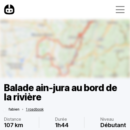
Balade ain-jura au bord de
la rivière
fabien
•
1 roadbook
Distance
Durée
Niveau
107 km
1h44
Débutant