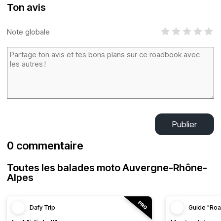
Ton avis
Note globale
Publier
0 commentaire
Toutes les balades moto Auvergne-Rhône-
Alpes
Dafy Trip
Guide "Roa