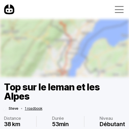
Top sur le leman et les
Alpes
Steve
•
1 roadbook
Distance
Durée
Niveau
38 km
53min
Débutant