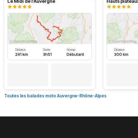
Le Midi de l'Auvergne
Hauts plateau
Distance
Durée
Niveau
Distance
241 km
3h51
Débutant
300 km
Toutes les balades moto Auvergne-Rhône-Alpes