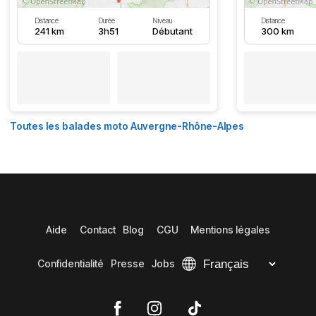
Distance
Durée
Niveau
Distance
241 km
3h51
Débutant
300 km
Toutes les balades moto Auvergne-Rhône-Alpes
Aide
Contact
Blog
CGU
Mentions légales
Confidentialité
Presse
Jobs