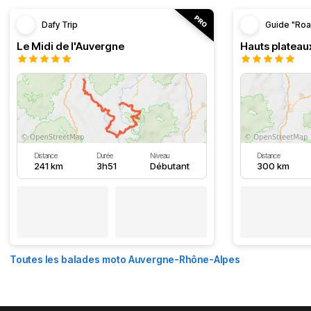
Dafy Trip
Guide "Roa
Le Midi de l'Auvergne
Hauts plateau
Distance
Durée
Niveau
Distance
241 km
3h51
Débutant
300 km
Toutes les balades moto Auvergne-Rhône-Alpes