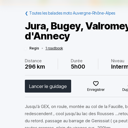
❮
Toutes les balades moto Auvergne-Rhône-Alpes
Jura, Bugey, Valrome
d'Annecy
Regis
•
1 roadbook
Distance
Durée
Niveau
296 km
5h00
Interm
Lancer le guidage
Enregistrer
Dup
Jusqu'à GEX, on roule, montée au col de la Faucille, 
redescendent , cool jusqu'àu lac des Rousses ...reto
du retord. passage au barrage de Genissiat ( ça peut 
routes propres, plein de virages sur...200km.