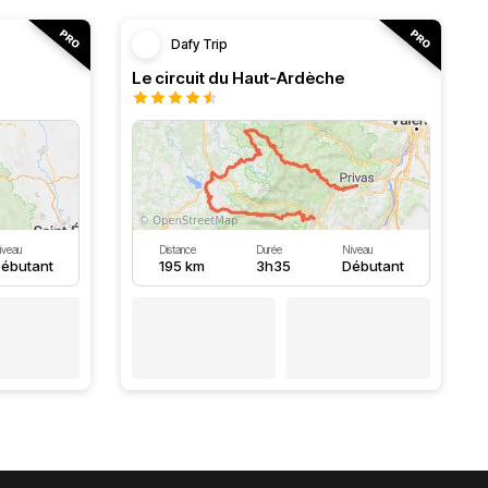
Dafy Trip
Le circuit du Haut-Ardèche
iveau
Distance
Durée
Niveau
ébutant
195 km
3h35
Débutant