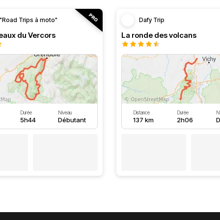
"Road Trips à moto"
Dafy Trip
teaux du Vercors
La ronde des volcans
Durée
Niveau
Distance
Durée
N
5h44
Débutant
137 km
2h06
D