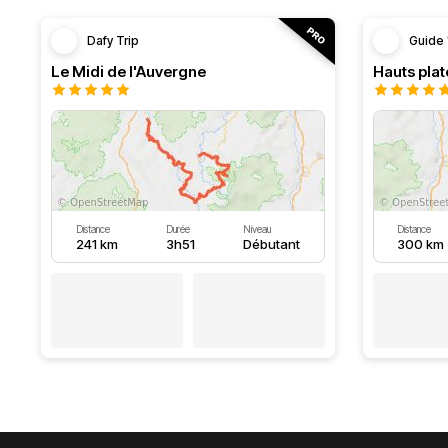
Dafy Trip
Guide 
Le Midi de l'Auvergne
Hauts pla
Distance
Durée
Niveau
Distance
241 km
3h51
Débutant
300 km