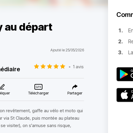
Comm
y au départ
E
Re
Ajouté le 25/05/2026
La
•
1 avis
édiaire
liquer
Télécharger
Partager
bon revêtement, gaffe au vélo et moto qui
ur via St Claude, puis montée au plateau
se visiter), on s'amuse sans risque,