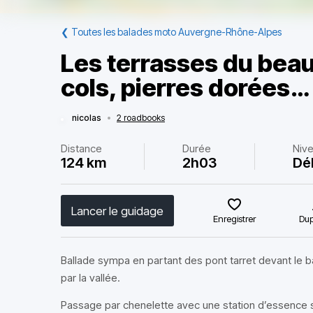
❮
Toutes les balades moto Auvergne-Rhône-Alpes
Les terrasses du beauj
cols, pierres dorées…
nicolas
•
2 roadbooks
Distance
Durée
Niv
124 km
2h03
Dé
Lancer le guidage
Enregistrer
Dup
Ballade sympa en partant des pont tarret devant le b
par la vallée.
Passage par chenelette avec une station d’essence su