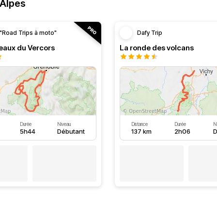
-Alpes
"Road Trips à moto"
Dafy Trip
teaux du Vercors
La ronde des volcans
Durée
Niveau
Distance
Durée
N
5h44
Débutant
137 km
2h06
D