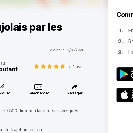
Comm
olais par les
E
Re
Ajouté le 02/05/2026
La
eau
•
1 avis
butant
liquer
Télécharger
Partager
ar le 500 direction lamure sur azergues
r le trajet au cas ou.