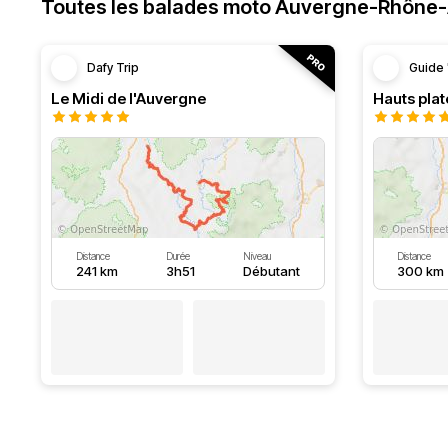
Toutes les balades moto Auvergne-Rhône
Dafy Trip
Guide 
Le Midi de l'Auvergne
Hauts pla
Distance
Durée
Niveau
Distance
241 km
3h51
Débutant
300 km