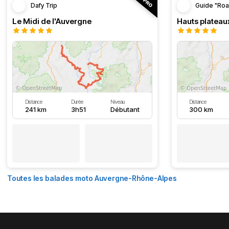
Dafy Trip
Guide "Roa
Le Midi de l'Auvergne
Hauts plateau
Distance
Durée
Niveau
Distance
241 km
3h51
Débutant
300 km
Toutes les balades moto Auvergne-Rhône-Alpes