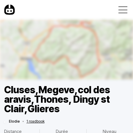
Cluses,Megeve,col des
aravis,Thones, Dingy st
Clair,Glieres
Elodie
•
1 roadbook
Distance
Durée
Niveau