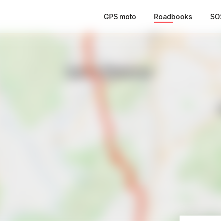
GPS moto
Roadbooks
SO