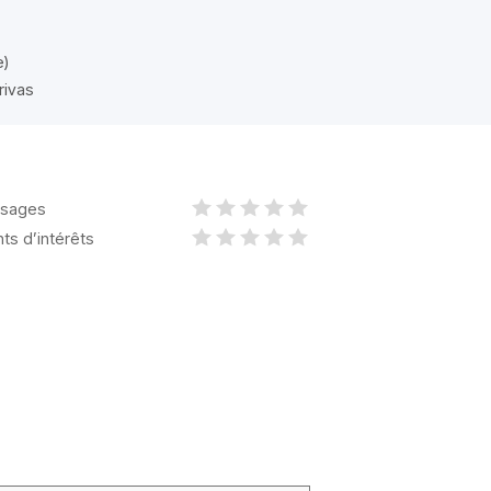
e)
rivas
sages
nts d’intérêts