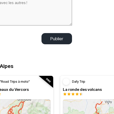
Publier
-Alpes
"Road Trips à moto"
Dafy Trip
teaux du Vercors
La ronde des volcans