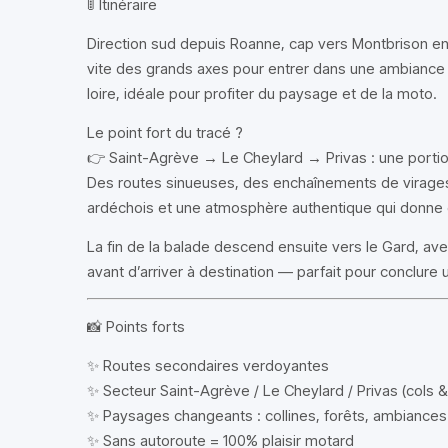
🚦 Itinéraire
Direction sud depuis Roanne, cap vers Montbrison en 
vite des grands axes pour entrer dans une ambiance 
loire, idéale pour profiter du paysage et de la moto.
Le point fort du tracé ?
👉 Saint-Agrève → Le Cheylard → Privas : une portion 
Des routes sinueuses, des enchaînements de virage
ardéchois et une atmosphère authentique qui donne e
La fin de la balade descend ensuite vers le Gard, av
avant d’arriver à destination — parfait pour conclure
📸 Points forts
✨ Routes secondaires verdoyantes
✨ Secteur Saint-Agrève / Le Cheylard / Privas (cols &
✨ Paysages changeants : collines, forêts, ambiance
✨ Sans autoroute = 100% plaisir motard