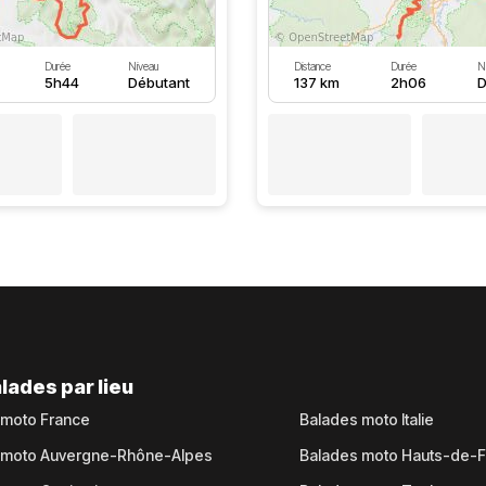
Durée
Niveau
Distance
Durée
N
5h44
Débutant
137 km
2h06
D
lades par lieu
 moto France
Balades moto Italie
 moto Auvergne-Rhône-Alpes
Balades moto Hauts-de-