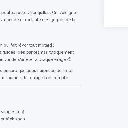
petites routes tranquilles. On s’éloigne
vallonnée et roulante des gorges de la
qui fait rêver tout motard !
s fluides, des panoramas typiquement
nvie de s’arrêter à chaque virage 😍
ec encore quelques surprises de relief
 une journée de roulage bien remplie.
 virages top)
s ardéchoises