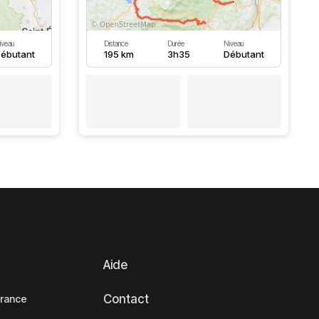
iveau
Distance
Durée
Niveau
ébutant
195 km
3h35
Débutant
Aide
Contact
France