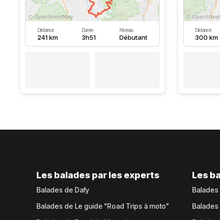
Distance
Durée
Niveau
Distance
241 km
3h51
Débutant
300 km
Les balades par les experts
Les ba
Balades de Dafy
Balades
Balades de Le guide "Road Trips à moto"
Balades