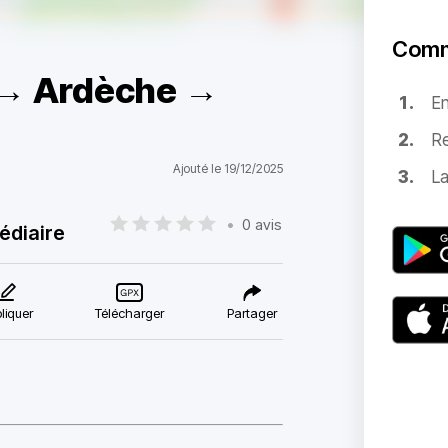
Comm
re → Ardèche →
E
Re
Ajouté le 19/12/2025
La
•
0 avis
édiaire
liquer
Télécharger
Partager