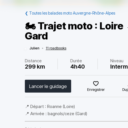
❮
Toutes les balades moto Auvergne-Rhône-Alpes
🏍️ Trajet moto : Loi
Gard
Julien
•
11 roadbooks
Distance
Durée
Niveau
299 km
4h40
Interm
Lancer le guidage
Enregistrer
Dup
📍 Départ : Roanne (Loire)
📍 Arrivée : bagnols/ceze (Gard)