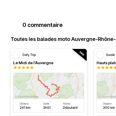
0 commentaire
Toutes les balades moto Auvergne-Rhône
Dafy Trip
Guide 
Le Midi de l'Auvergne
Hauts pla
Distance
Durée
Niveau
Distance
241 km
3h51
Débutant
300 km