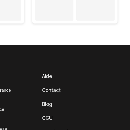
Aide
Contact
France
Blog
nce
CGU
oire