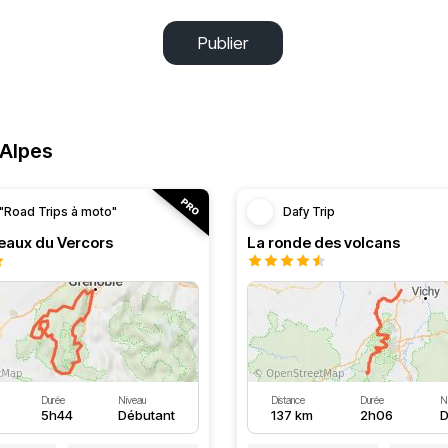
Publier
-Alpes
"Road Trips à moto"
Dafy Trip
teaux du Vercors
La ronde des volcans
Durée
Niveau
Distance
Durée
N
5h44
Débutant
137 km
2h06
D