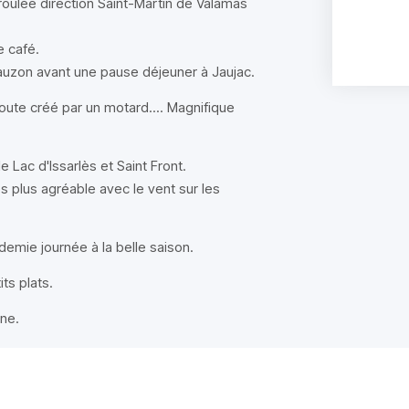
roulée direction Saint-Martin de Valamas
e café.
Bauzon avant une pause déjeuner à Jaujac.
route créé par un motard.... Magnifique
 Lac d'Issarlès et Saint Front.
 plus agréable avec le vent sur les
emie journée à la belle saison.
ts plats.
ne.