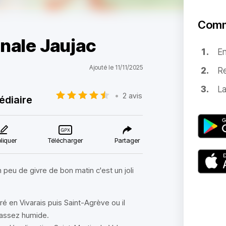
Comm
ale Jaujac
E
Ajouté le 11/11/2025
Re
La
•
2 avis
édiaire
liquer
Télécharger
Partager
peu de givre de bon matin c'est un joli
é en Vivarais puis Saint-Agrève ou il
 assez humide.