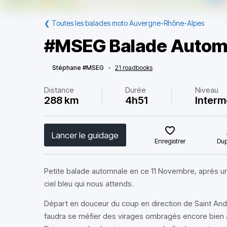
❮
Toutes les balades moto Auvergne-Rhône-Alpes
#MSEG Balade Automn
Stéphane #MSEG
•
21 roadbooks
Distance
Durée
Niveau
288 km
4h51
Interm
Lancer le guidage
Enregistrer
Dup
Petite balade automnale en ce 11 Novembre, après un 
ciel bleu qui nous attends.
Départ en douceur du coup en direction de Saint Andr
faudra se méfier des virages ombragés encore bien