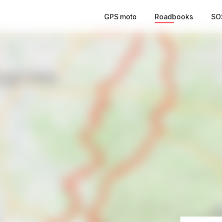
GPS moto
Roadbooks
SO