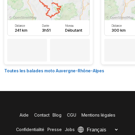
Distance
Durée
Niveau
Distance
241 km
3h51
Débutant
300 km
Toutes les balades moto Auvergne-Rhône-Alpes
Aide
Contact
Blog
CGU
Mentions légales
Confidentialité
Presse
Jobs