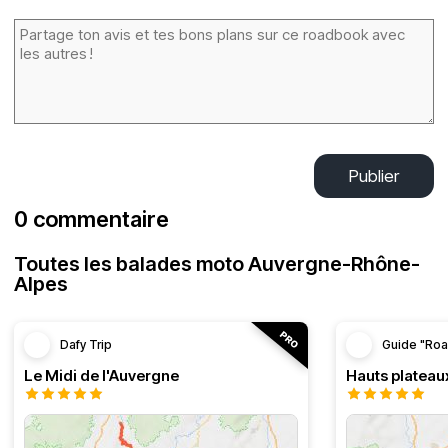
Publier
0 commentaire
Toutes les balades moto Auvergne-Rhône-
Alpes
Dafy Trip
Guide "Roa
Le Midi de l'Auvergne
Hauts plateau