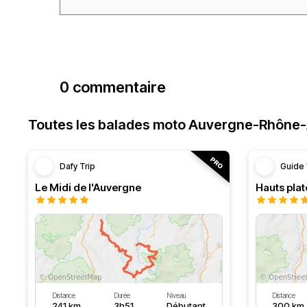
0 commentaire
Toutes les balades moto Auvergne-Rhône
Dafy Trip
Guide 
Le Midi de l'Auvergne
Hauts pla
Distance
Durée
Niveau
Distance
241 km
3h51
Débutant
300 km