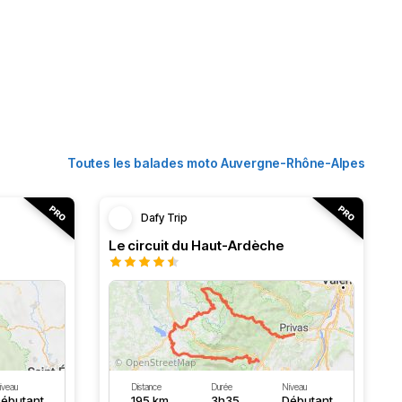
Toutes les balades moto Auvergne-Rhône-Alpes
Dafy Trip
Le circuit du Haut-Ardèche
iveau
Distance
Durée
Niveau
ébutant
195 km
3h35
Débutant