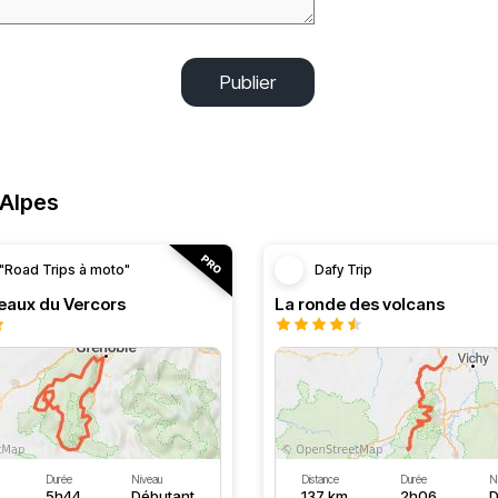
Publier
-Alpes
"Road Trips à moto"
Dafy Trip
teaux du Vercors
La ronde des volcans
Durée
Niveau
Distance
Durée
N
5h44
Débutant
137 km
2h06
D