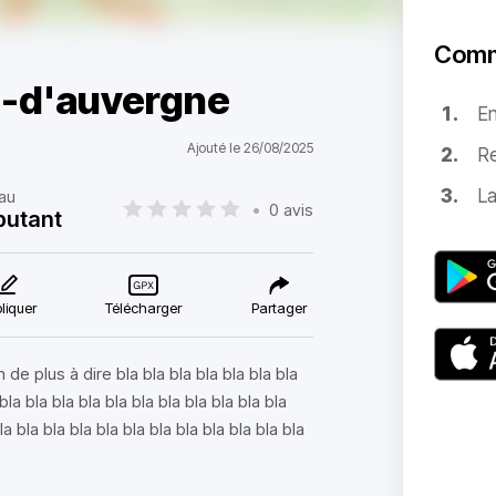
Comm
-d'auvergne
E
Ajouté le 26/08/2025
Re
La
au
•
0 avis
butant
liquer
Télécharger
Partager
 de plus à dire bla bla bla bla bla bla bla
 bla bla bla bla bla bla bla bla bla bla bla
la bla bla bla bla bla bla bla bla bla bla bla