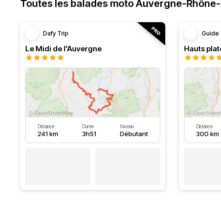
Toutes les balades moto Auvergne-Rhône
Dafy Trip
Guide 
Le Midi de l'Auvergne
Hauts pla
Distance
Durée
Niveau
Distance
241 km
3h51
Débutant
300 km