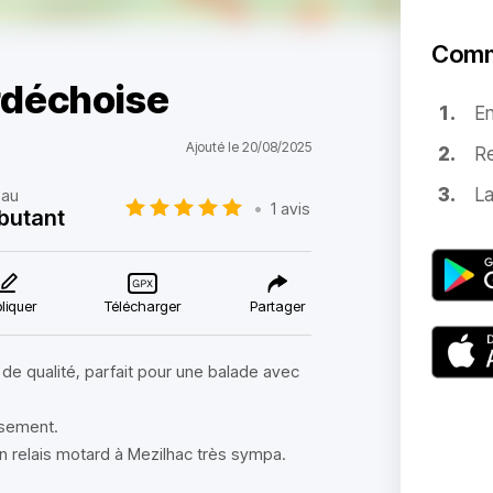
Comm
rdéchoise
E
Ajouté le 20/08/2025
Re
La
eau
•
1 avis
butant
liquer
Télécharger
Partager
 de qualité, parfait pour une balade avec
ssement.
n relais motard à Mezilhac très sympa.