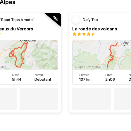
-Alpes
"Road Trips à moto"
Dafy Trip
teaux du Vercors
La ronde des volcans
Durée
Niveau
Distance
Durée
N
5h44
Débutant
137 km
2h06
D