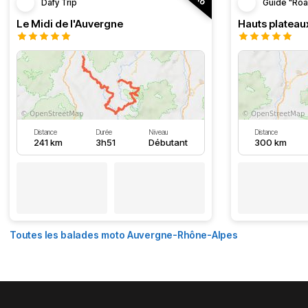
Dafy Trip
Guide "Roa
Le Midi de l'Auvergne
Hauts plateau
Distance
Durée
Niveau
Distance
241 km
3h51
Débutant
300 km
Toutes les balades moto Auvergne-Rhône-Alpes