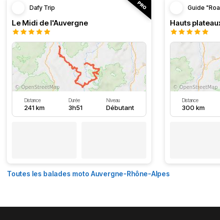
Dafy Trip
Guide "Roa
Le Midi de l'Auvergne
Hauts plateau
Distance
Durée
Niveau
Distance
241 km
3h51
Débutant
300 km
Toutes les balades moto Auvergne-Rhône-Alpes