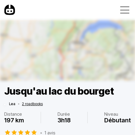
Jusqu'au lac du bourget
Lea
•
2 roadbooks
Distance
Durée
Niveau
197 km
3h18
Débutant
•
1 avis