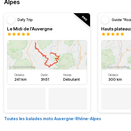
Alpes
Dafy Trip
Guide "Roa
Le Midi de l'Auvergne
Hauts plateau
Distance
Durée
Niveau
Distance
241 km
3h51
Débutant
300 km
Toutes les balades moto Auvergne-Rhône-Alpes