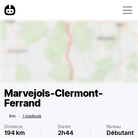
Marvejols-Clermont-
Ferrand
Eric
•
1 roadbook
Distance
Durée
Niveau
194 km
2h44
Débutant