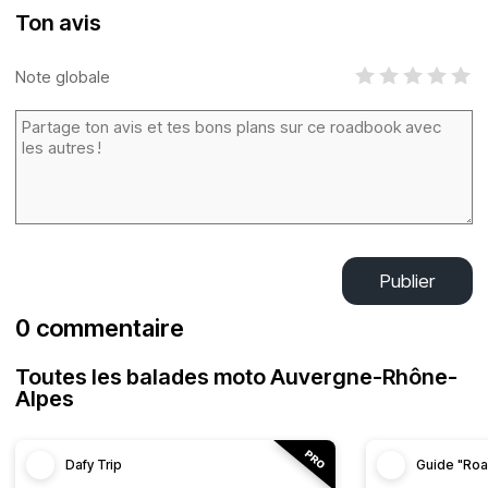
Ton avis
Note globale
Publier
0 commentaire
Toutes les balades moto Auvergne-Rhône-
Alpes
Dafy Trip
Guide "Roa