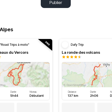
Publier
-Alpes
"Road Trips à moto"
Dafy Trip
teaux du Vercors
La ronde des volcans
Durée
Niveau
Distance
Durée
N
5h44
Débutant
137 km
2h06
D