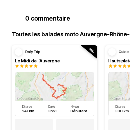
0 commentaire
Toutes les balades moto Auvergne-Rhône
Dafy Trip
Guide 
Le Midi de l'Auvergne
Hauts pla
Distance
Durée
Niveau
Distance
241 km
3h51
Débutant
300 km