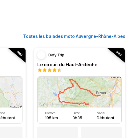
Toutes les balades moto Auvergne-Rhône-Alpes
Dafy Trip
Le circuit du Haut-Ardèche
iveau
Distance
Durée
Niveau
ébutant
195 km
3h35
Débutant