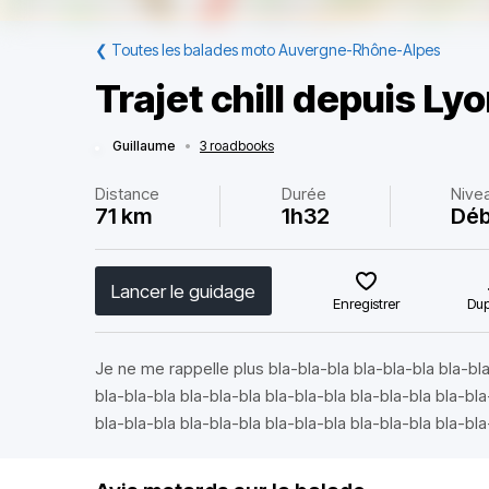
❮
Toutes les balades moto Auvergne-Rhône-Alpes
Trajet chill depuis Ly
Guillaume
•
3 roadbooks
Distance
Durée
Nive
71 km
1h32
Déb
Lancer le guidage
Enregistrer
Dup
Je ne me rappelle plus bla-bla-bla bla-bla-bla bla-bla
bla-bla-bla bla-bla-bla bla-bla-bla bla-bla-bla bla-bla
bla-bla-bla bla-bla-bla bla-bla-bla bla-bla-bla bla-bla