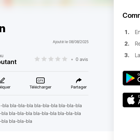
Comm
on
E
Ajouté le 08/08/2025
Re
La
au
•
0 avis
utant
liquer
Télécharger
Partager
-bla bla-bla-bla bla-bla-bla bla-bla-bla
-bla bla-bla-bla bla-bla-bla bla-bla-bla
-bla bla-bla-bla