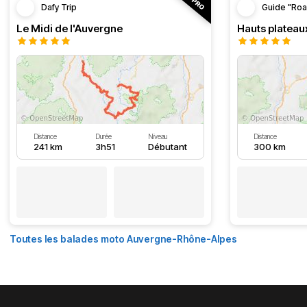
Dafy Trip
Guide "Roa
Le Midi de l'Auvergne
Hauts plateau
Distance
Durée
Niveau
Distance
241 km
3h51
Débutant
300 km
Toutes les balades moto Auvergne-Rhône-Alpes