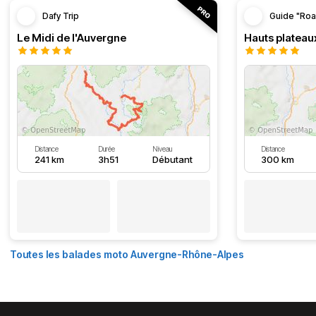
Dafy Trip
Guide "Roa
Le Midi de l'Auvergne
Hauts plateau
Distance
Durée
Niveau
Distance
241 km
3h51
Débutant
300 km
Toutes les balades moto Auvergne-Rhône-Alpes