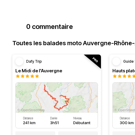
0 commentaire
Toutes les balades moto Auvergne-Rhône
Dafy Trip
Guide 
Le Midi de l'Auvergne
Hauts pla
Distance
Durée
Niveau
Distance
241 km
3h51
Débutant
300 km