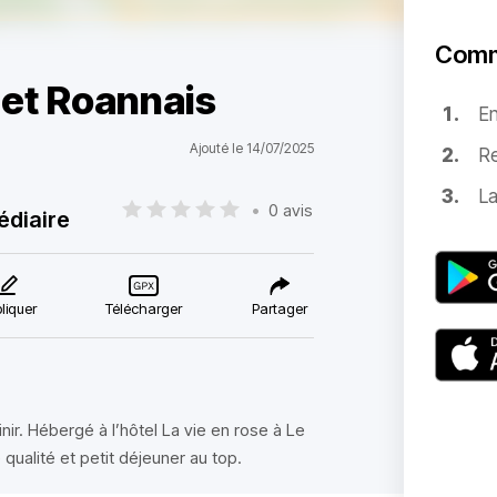
Comm
 et Roannais
E
Ajouté le 14/07/2025
Re
La
•
0 avis
édiaire
liquer
Télécharger
Partager
nir. Hébergé à l’hôtel La vie en rose à Le
qualité et petit déjeuner au top.