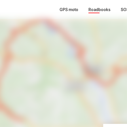
GPS moto
Roadbooks
SO