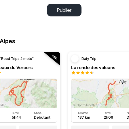
Publier
-Alpes
"Road Trips à moto"
Dafy Trip
teaux du Vercors
La ronde des volcans
Durée
Niveau
Distance
Durée
N
5h44
Débutant
137 km
2h06
D