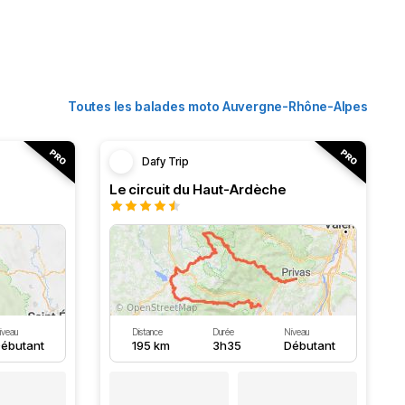
Toutes les balades moto Auvergne-Rhône-Alpes
Dafy Trip
Le circuit du Haut-Ardèche
iveau
Distance
Durée
Niveau
ébutant
195 km
3h35
Débutant