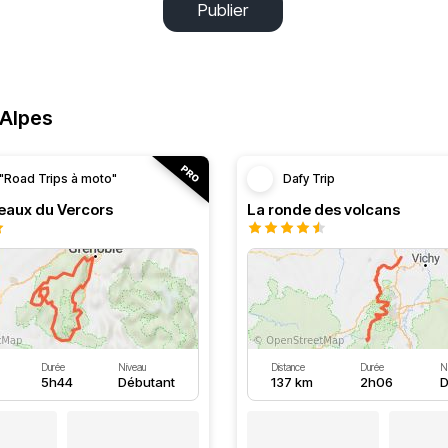
Publier
-Alpes
"Road Trips à moto"
Dafy Trip
teaux du Vercors
La ronde des volcans
Durée
Niveau
Distance
Durée
N
5h44
Débutant
137 km
2h06
D