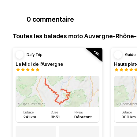
0 commentaire
Toutes les balades moto Auvergne-Rhône
Dafy Trip
Guide 
Le Midi de l'Auvergne
Hauts pla
Distance
Durée
Niveau
Distance
241 km
3h51
Débutant
300 km