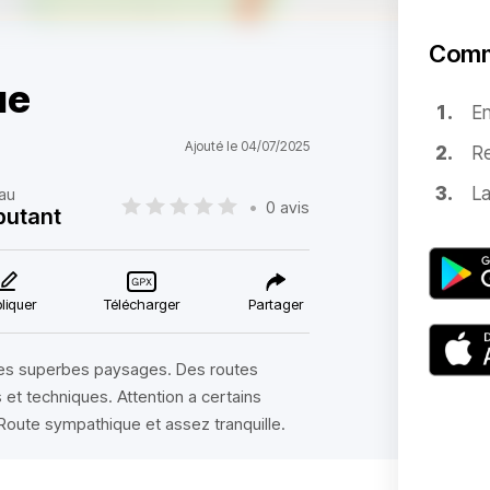
Comm
ue
E
Ajouté le 04/07/2025
Re
La
au
•
0 avis
butant
liquer
Télécharger
Partager
des superbes paysages. Des routes
 et techniques. Attention a certains
Route sympathique et assez tranquille.