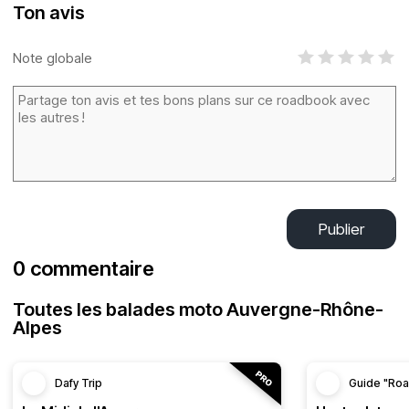
Ton avis
Note globale
Publier
0 commentaire
Toutes les balades moto Auvergne-Rhône-
Alpes
Dafy Trip
Guide "Roa