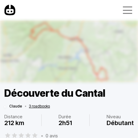
Découverte du Cantal
Claude
•
3 roadbooks
Distance
Durée
Niveau
212 km
2h51
Débutant
•
0 avis