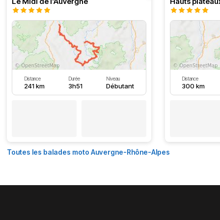
Le Midi de l'Auvergne
Hauts plateau
Distance
Durée
Niveau
Distance
241 km
3h51
Débutant
300 km
Toutes les balades moto Auvergne-Rhône-Alpes