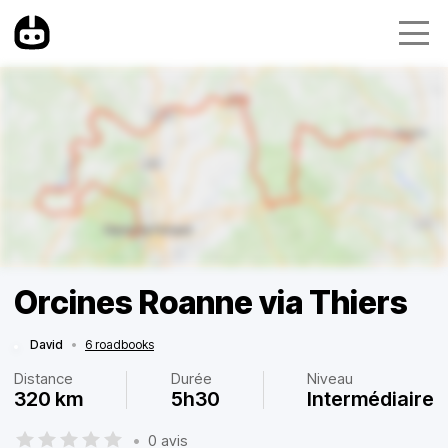
Orcines Roanne via Thiers
David
•
6 roadbooks
Distance
Durée
Niveau
320 km
5h30
Intermédiaire
•
0 avis