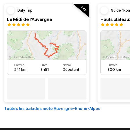
Dafy Trip
Guide "Roa
Le Midi de l'Auvergne
Hauts plateau
Distance
Durée
Niveau
Distance
241 km
3h51
Débutant
300 km
Toutes les balades moto Auvergne-Rhône-Alpes