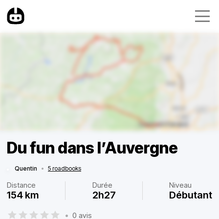
Du fun dans l’Auvergne
Quentin
•
5 roadbooks
Distance
Durée
Niveau
154 km
2h27
Débutant
•
0 avis