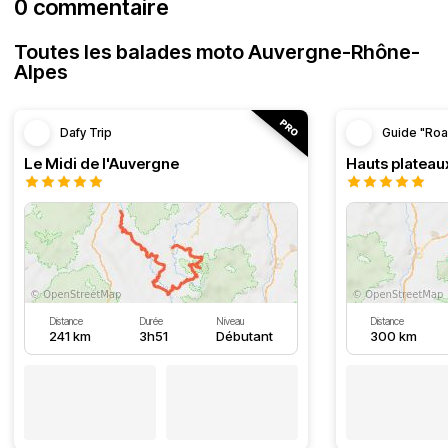
0 commentaire
Toutes les balades moto Auvergne-Rhône-
Alpes
Dafy Trip
Guide "Roa
Le Midi de l'Auvergne
Hauts plateau
Distance
Durée
Niveau
Distance
241 km
3h51
Débutant
300 km