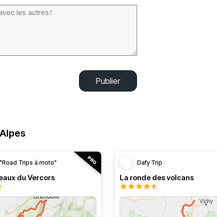
Publier
-Alpes
"Road Trips à moto"
Dafy Trip
teaux du Vercors
La ronde des volcans