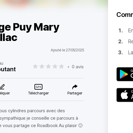
Comm
age Puy Mary
E
llac
Re
Ajouté le 27/05/2025
La
au
•
0 avis
utant
liquer
Télécharger
Partager
tous cylindres parcours avec des
sympathique je conseille ce parcours à
 je vous partage ce Roadbook Au plaisir 🙂