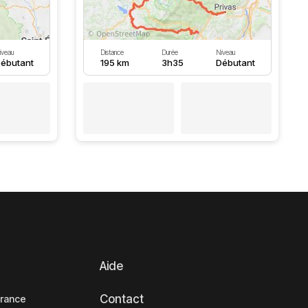
iveau
Distance
Durée
Niveau
ébutant
195 km
3h35
Débutant
Aide
Contact
France