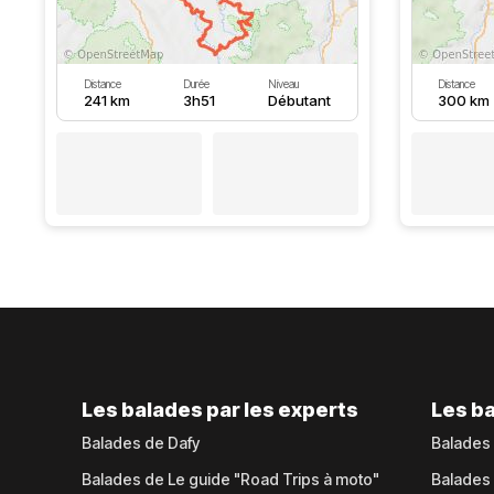
Distance
Durée
Niveau
Distance
241 km
3h51
Débutant
300 km
Les balades par les experts
Les ba
Balades de Dafy
Balades
Balades de Le guide "Road Trips à moto"
Balades