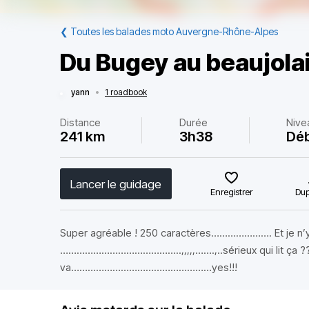
❮
Toutes les balades moto Auvergne-Rhône-Alpes
Du Bugey au beaujola
yann
•
1 roadbook
Distance
Durée
Nive
241 km
3h38
Dé
Lancer le guidage
Enregistrer
Dup
Super agréable ! 250 caractères…………………. Et je n’
……………………………………..,,,,,…….,..sérieux qui lit ça ???
va……………………………………………yes!!!