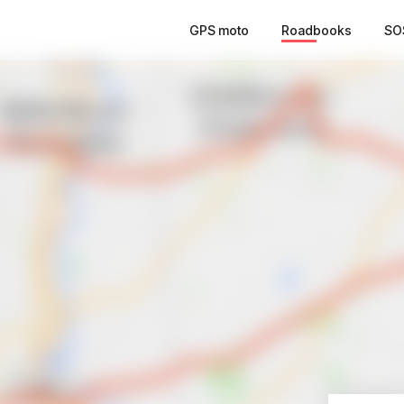
GPS moto
Roadbooks
SO