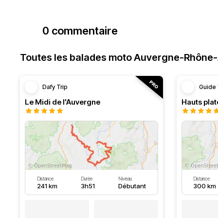
0 commentaire
Toutes les balades moto Auvergne-Rhône
Dafy Trip
Guide 
Le Midi de l'Auvergne
Hauts pla
Distance
Durée
Niveau
Distance
241 km
3h51
Débutant
300 km