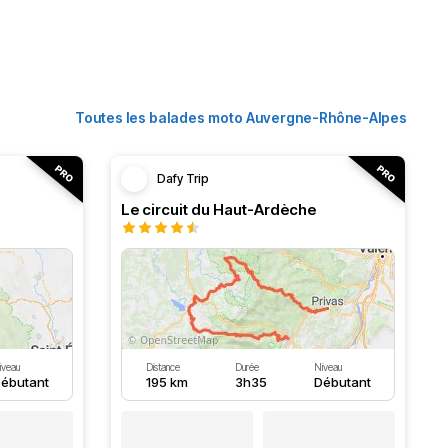
Toutes les balades moto Auvergne-Rhône-Alpes
Dafy Trip
Le circuit du Haut-Ardèche
iveau
Distance
Durée
Niveau
ébutant
195 km
3h35
Débutant