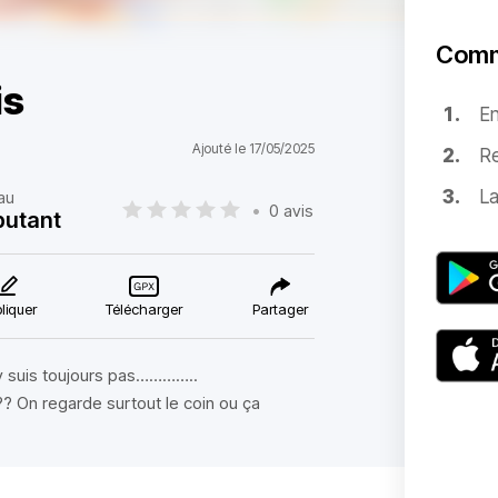
Comm
is
E
Ajouté le 17/05/2025
Re
La
au
•
0 avis
butant
liquer
Télécharger
Partager
y suis toujours pas…………..
 On regarde surtout le coin ou ça