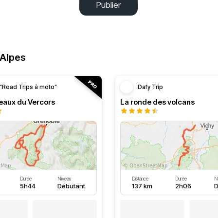
Publier
-Alpes
"Road Trips à moto"
Dafy Trip
teaux du Vercors
La ronde des volcans
Durée
Niveau
Distance
Durée
N
5h44
Débutant
137 km
2h06
D